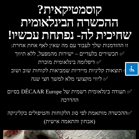
קוסמטיקאית?
ההכשרה הבינלאומית
שחיכית לה- נפתחת עכשיו!
השבת את ההבזקים
visibility_off
זו ההזדמנות שלך לעבוד עם מה שאין לאף אחת אחרת:
סמן כותרות
title
✅ תכשירים בלעדיים – ישירות מהמפעל, ללא תיווך
צבע רקע
settings
✅ דיפלומה בינלאומית מוכרת
זום (הקטנה)
zoom_out
✅ תוצאות קליניות מיידיות שמביאות לקוחות שוב ושוב
זום (הגדלה)
zoom_in
✅ ליווי מקצועי מלא למשך חצי שנה
הקטנת גופן
remove_circle_outline
✅ תעודה בינלאומית רשמית של DÉCAAR Europe בסיום
הגדלת גופן
add_circle_outline
ההדרכה
גופן קריא
spellcheck
✅ההכשרה מותאמת לפי סוג הלקוחות והטיפולים בקליניקה
ניגודיות בהירה
brightness_high
(אבחון והתאמה אישית)
ניגודיות כהה
brightness_low