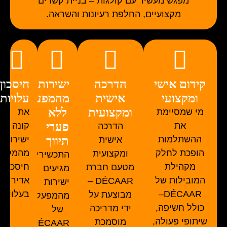
מפגש מעשיר עם קולגות – בניית קשרים
מקצועיים, החלפת רעיונות והשראה.
קידום אישי
הדרכה
ישירות
חיסכון
ומקצועי
אישית
מהמפעל
עלויות
ומקצועית
ללא
מי שמסיימת
את
פערי
את
קונה
הדרכה
ההשתלמות
תיווך
ישירות
אישית
הופכת לחלק
מהמקור-
ומקצועית
התכשירים
מקהילת
חיסכון
מטעם חברת
מגיעים
המובילות של
אדיר
DÉCAAR –
ישירות
DÉCAAR–
בעלויות!
מבוצעת על
מהמפעל
כולל חשיפה,
ידי מדריכה
של
שיתופי פעולה,
מוסמכת
DÉCAAR