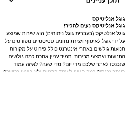
תוכן עניינים
גוגל אנליטיקס
גוגל אנליטיקס נעים להכיר
!
גוגל אנלטיקס (בעברית גוגל ניתוחים) הוא שירות שמוצע
על ידי גוגל לאיסוף ויצירת נתונים סטיסטיים מפורטים על
תנועות גולשים באתרי אינטרנט כולל פירוט על מקורות
התנועות ואמצעי מכירות. תמיד עניין אתכם כמה גולשים
שנכנסו לאתר שלכם מדי יום? מדי שעה? לאיזה עמוד
באתר נכנסו? כמה הגיעו לעמוד הקניות ולא ביצעו רכישה?
על שאלות אלו ורבות אחרות תוכלו למצוא את התשובה
בעזרת המאמר הבא
קישור לאתר גוגל אנליטיקס
איך מחברים אתר לפיקסל
?
על מנת לחבר את האתר לחשבון אנליטיקס, ראשית חייב
שיהיה חשבון GMAIL פעיל, מתוך חשבון הGMAIL יש
לפתוח חשבון אנליטיקס.